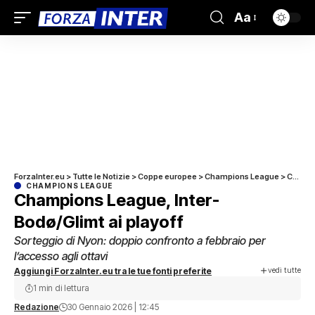
Aa
ForzaInter.eu
>
Tutte le Notizie
>
Coppe europee
>
Champions League
>
Champions League, Inter-Bodø/Glimt ai playoff
CHAMPIONS LEAGUE
Champions League, Inter-
Bodø/Glimt ai playoff
Sorteggio di Nyon: doppio confronto a febbraio per
l’accesso agli ottavi
vedi tutte
Aggiungi ForzaInter.eu tra le tue fonti preferite
1 min di lettura
Redazione
30 Gennaio 2026 | 12:45