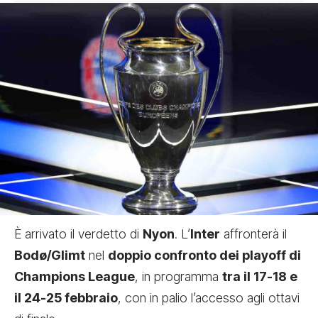
È arrivato il verdetto di
Nyon
. L’
Inter
affronterà il
Bodø/Glimt
nel
doppio confronto dei playoff di
Champions League
, in programma
tra il 17-18 e
il 24-25 febbraio
, con in palio l’accesso agli ottavi