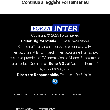
Continua a leggere ForzaInter.eu
Copyright © 2025 ForzaInter.eu
Editor Digital Studio
– P.Iva 01742970559
Sito non ufficiale, non autorizzato o connesso a FC
Internazionale Milano. I marchi Internazionale e Inter sono di
esclusiva proprietà di FC Internazionale Milano. Supplemento
alla Testata Giornalistica
Serie A Goal
Aut. Trib. Roma n°
97/25 del 02/10/2025
Direttore Responsabile
: Emanuele De Scisciolo
TUTTE LE NOTIZIE
LA REDAZIONE
SCRIVI CON NOI
PRIVACY POLICY
LINK COMUNICATION
FOOTBALL ADDICT