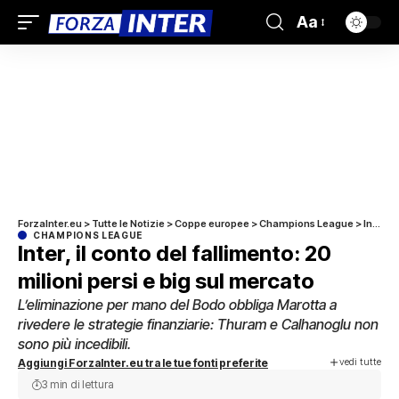
Aa
ForzaInter.eu
>
Tutte le Notizie
>
Coppe europee
>
Champions League
>
Inter, il conto del fallimento: 20 milioni persi e big sul mercato
CHAMPIONS LEAGUE
Inter, il conto del fallimento: 20
milioni persi e big sul mercato
L’eliminazione per mano del Bodo obbliga Marotta a
rivedere le strategie finanziarie: Thuram e Calhanoglu non
sono più incedibili.
vedi tutte
Aggiungi ForzaInter.eu tra le tue fonti preferite
3 min di lettura