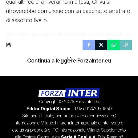
quali altri colpi arriveranno in difesa, Chivu si
ritroverebbe comunque con un pacchetto arretrato
di assoluto livello.
Continua a leggere ForzaInter.eu
Copyright © 2025 ForzaInter.eu
Editor Digital Studio
– P.Iva 01742970559
Sito non ufficiale, non autorizzato o connesso a FC
Internazionale Milano. I marchi Internazionale e Inter sono di
esclusiva proprietà di FC Internazionale Milano. Supplemento
alla Testata Giornalistica
Serie A Goal
Aut. Trib. Roma n°