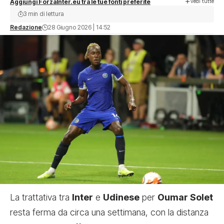
vedi tutte
Aggiungi ForzaInter.eu tra le tue fonti preferite
3 min di lettura
Redazione
28 Giugno 2026 | 14:52
La trattativa tra
Inter
e
Udinese
per
Oumar Solet
resta ferma da circa una settimana, con la distanza