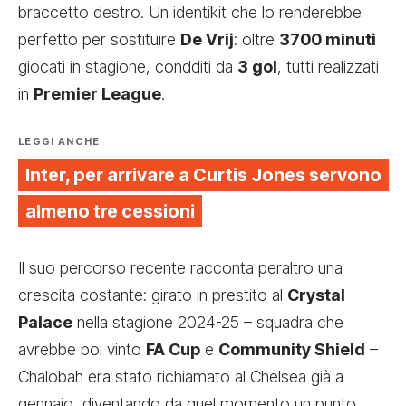
braccetto destro. Un identikit che lo renderebbe
perfetto per sostituire
De Vrij
: oltre
3700 minuti
giocati in stagione, condditi da
3 gol
, tutti realizzati
in
Premier League
.
LEGGI ANCHE
Inter, per arrivare a Curtis Jones servono
almeno tre cessioni
Il suo percorso recente racconta peraltro una
crescita costante: girato in prestito al
Crystal
Palace
nella stagione 2024-25 – squadra che
avrebbe poi vinto
FA Cup
e
Community Shield
–
Chalobah era stato richiamato al Chelsea già a
gennaio, diventando da quel momento un punto