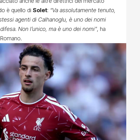
acciato anche le altre direttrici del mercato
do è quello di
Solet
:
“Va assolutamente tenuto,
i stessi agenti di Calhanoglu, è uno dei nomi
in difesa. Non l’unico, ma è uno dei nomi”
, ha
o Romano.