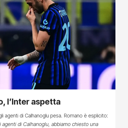
o, l’Inter aspetta
egli agenti di Calhanoglu pesa. Romano è esplicito:
i agenti di Calhanoglu, abbiamo chiesto una