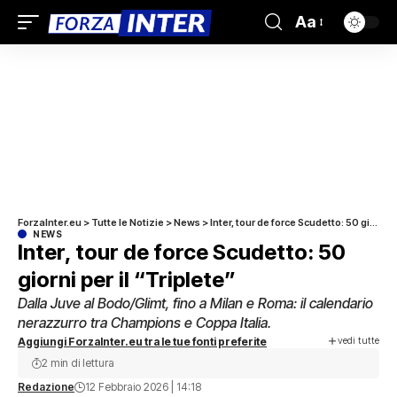
Aa
ForzaInter.eu
>
Tutte le Notizie
>
News
>
Inter, tour de force Scudetto: 50 giorni per il “Triplete”
NEWS
Inter, tour de force Scudetto: 50
giorni per il “Triplete”
Dalla Juve al Bodo/Glimt, fino a Milan e Roma: il calendario
nerazzurro tra Champions e Coppa Italia.
vedi tutte
Aggiungi ForzaInter.eu tra le tue fonti preferite
2 min di lettura
Redazione
12 Febbraio 2026 | 14:18