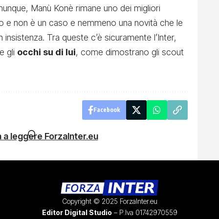
unque, Manù Konè rimane uno dei migliori
o e non è un caso e nemmeno una novità che le
n insistenza. Tra queste c’è sicuramente l’Inter,
e gli
occhi su di lui
, come dimostrano gli scout
Facebook
 a leggere ForzaInter.eu
Copyright © 2025 ForzaInter.eu
Editor Digital Studio
– P.Iva 01742970559