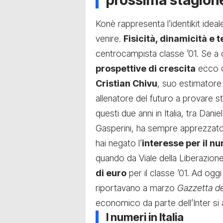
prossima stagion
Konè rappresenta l’identikit ideal
venire.
Fisicità, dinamicità e 
centrocampista classe ’01. Se a
prospettive di crescita
ecco ch
Cristian Chivu
, suo estimatore 
allenatore del futuro a provare s
questi due anni in Italia, tra Dan
Gasperini, ha sempre apprezzato 
hai negato l’
interesse per il n
quando da Viale della Liberazione
di euro
per il classe ’01. Ad og
riportavano a marzo
Gazzetta d
economico da parte dell’Inter si
I numeri in Italia