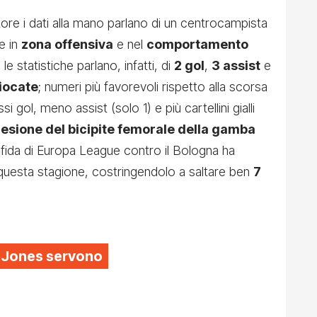
atore i dati alla mano parlano di un centrocampista
e in
zona offensiva
e nel
comportamento
le statistiche parlano, infatti, di
2 gol
,
3 assist
e
giocate
; numeri più favorevoli rispetto alla scorsa
i gol, meno assist (solo 1) e più cartellini gialli
lesione del bicipite femorale della gamba
fida di Europa League contro il Bologna ha
 questa stagione, costringendolo a saltare ben
7
is Jones servono