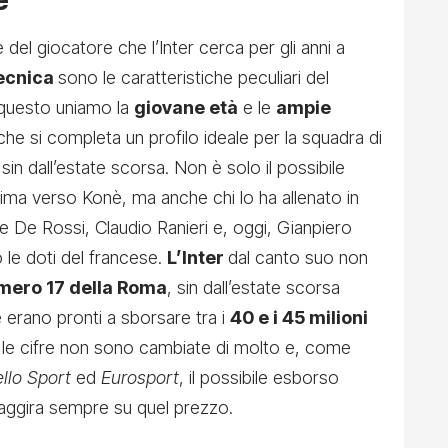
e
e del giocatore che l’Inter cerca per gli anni a
tecnica
sono le caratteristiche peculiari del
 questo uniamo la
giovane età
e le
ampie
e si completa un profilo ideale per la squadra di
sin dall’estate scorsa. Non è solo il possibile
tima verso Konè, ma anche chi lo ha allenato in
iele De Rossi, Claudio Ranieri e, oggi, Gianpiero
le doti del francese.
L’Inter
dal canto suo non
umero 17 della Roma
, sin dall’estate scorsa
 erano pronti a sborsare tra i
40 e i 45 milioni
gi le cifre non sono cambiate di molto e, come
ello Sport
ed
Eurosport
, il possibile esborso
 aggira sempre su quel prezzo.