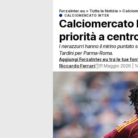
ForzaInter.eu
>
Tutte le Notizie
>
Calciom
CALCIOMERCATO INTER
Calciomercato I
priorità a cent
I nerazzurri hanno il mirino puntato s
Tardini per Parma-Roma.
Aggiungi ForzaInter.eu tra le tue font
Riccardo Ferrari
11 Maggio 2026 | 1