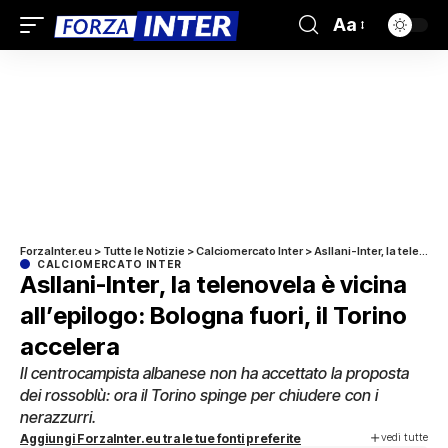
Aa
ForzaInter.eu
>
Tutte le Notizie
>
Calciomercato Inter
>
Asllani-Inter, la telenovela è vicina all’epilogo: Bologna fuori, il Torino accelera
CALCIOMERCATO INTER
Asllani-Inter, la telenovela è vicina
all’epilogo: Bologna fuori, il Torino
accelera
Il centrocampista albanese non ha accettato la proposta
dei rossoblù: ora il Torino spinge per chiudere con i
nerazzurri.
vedi tutte
Aggiungi ForzaInter.eu tra le tue fonti preferite