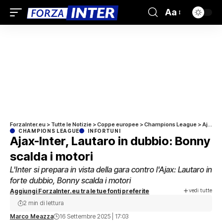
Aa
ForzaInter.eu
>
Tutte le Notizie
>
Coppe europee
>
Champions League
>
Ajax-Inter, Lautaro in dubbio: Bonny scalda i motori
CHAMPIONS LEAGUE
INFORTUNI
Ajax-Inter, Lautaro in dubbio: Bonny
scalda i motori
L'Inter si prepara in vista della gara contro l'Ajax: Lautaro in
forte dubbio, Bonny scalda i motori
vedi tutte
Aggiungi ForzaInter.eu tra le tue fonti preferite
2 min di lettura
Marco Meazza
16 Settembre 2025 | 17:03